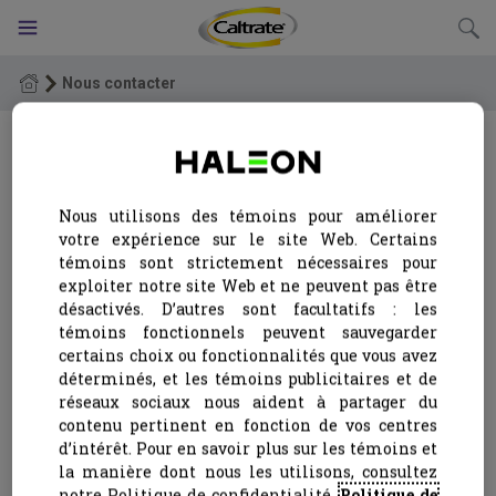
Nous contacter
Produits
Nous contacter
Caltrate PLUS
Coupons
Nous utilisons des témoins pour améliorer
Caltrate avec vitamine D3
votre expérience sur le site Web. Certains
Nous sommes là pour vous.
témoins sont strictement nécessaires pour
Canada (FR)
exploiter notre site Web et ne peuvent pas être
Caltrate SELECT
Comment souhaitez-vous être contacté ?
désactivés. D’autres sont facultatifs : les
témoins fonctionnels peuvent sauvegarder
Gelées Caltrate
certains choix ou fonctionnalités que vous avez
Envoyez un courriel à
mystory.ca@haleon.com
déterminés, et les témoins publicitaires et de
Nous nous engageons à vous répondre
réseaux sociaux nous aident à partager du
Carrés à mâcher Caltrate
dans les plus brefs délais et au plus
contenu pertinent en fonction de vos centres
tard dans les 48 h. Nous n’utiliserons
d’intérêt. Pour en savoir plus sur les témoins et
pas votre adresse courriel pour toute
Caltrate PLUS à croquer
la manière dont nous les utilisons, consultez
autre raison. Vous recevrez un courriel
notre Politique de confidentialité.
Politique de
de confirmation automatique – si vous